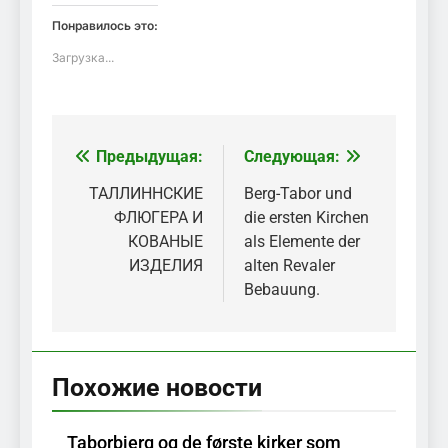
Понравилось это:
Загрузка...
Предыдущая:
Следующая:
Навигация
по
ТАЛЛИННСКИЕ
Berg-Tabor und
ФЛЮГЕРА И
die ersten Kirchen
записям
КОВАНЫЕ
als Elemente der
ИЗДЕЛИЯ
alten Revaler
Bebauung.
Похожие новости
Taborbjerg og de første kirker som