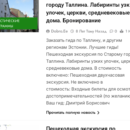
городу Таллина. Лабиринты уз
улочек, церкви, средневековые
дома. Бронирование
ИСТИЧЕСКИЕ
ГРАММЫ
Dobro.ee
8 Лет Тому Назад
0
1 
Заказать гида по Таллину, и другим
регионам Эстонии. Лучшие гиды!
Пешеходная экскурсия по Старому го
Таллина. Лабиринты узких улочек, цер
средневековые дома. В стоимость
включено: Пешеходная двухчасовая
экскурсия. Не включено в
стоимость: Входные билеты для осмо
достопримечательностей (по желанию
Ваш гид: Дмитрий Борисович
Прочитать полную новость
Пешеходная экскурсия по