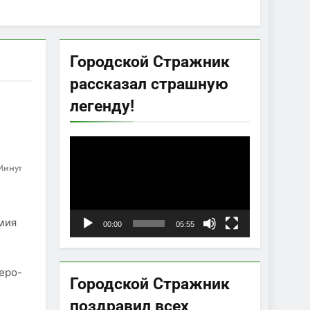
Городской Стражник
рассказал страшную
легенду!
Видеоплеер
Минут
мия
00:00
05:55
еро-
Городской Стражник
поздравил всех