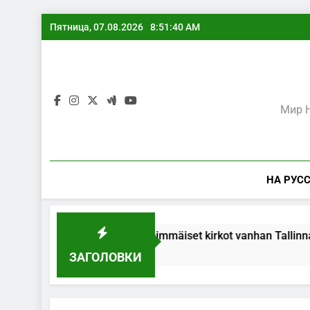
Перейти
Пятница, 07.08.2026
8:51:40 AM
к
содержимому
Мир Н
НА РУС
Vuori-Tabor ja ensimmäiset kirkot vanhan Tallinnan rake
3 Года Тому Назад
ЗАГОЛОВКИ