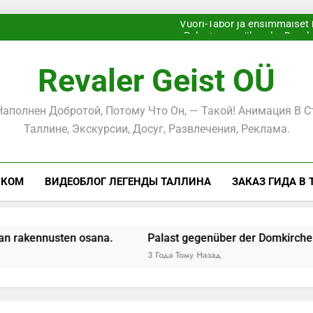
Taborbjerg og de før
Vuori-Tabor ja ensimmäiset 
Palast gegenüber der Domki
Berg-Tabor und die er
Taborbjerg og de før
Vuori-Tabor ja ensimmäiset 
Revaler Geist OÜ
Palast gegenüber der Domki
Berg-Tabor und die er
аполнен Добротой, Потому Что Он, — Такой! Анимация В 
Таллине, Экскурсии, Досуг, Развлечения, Реклама.
СКОМ
ВИДЕОБЛОГ ЛЕГЕНДЫ ТАЛЛИНА
ЗАКАЗ ГИДА В
nnusten osana.
Palast gegenüber der Domkirche: Haus d
3 Года Тому Назад