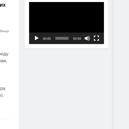
ких
Видеоплеер
Минут
00:00
00:59
роду
кви,
тра
).