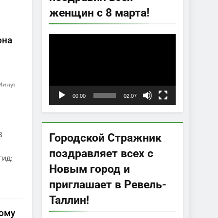
женщин с 8 марта!
она
Видеоплеер
Минут
00:00
02:07
В
Городской Стражник
поздравляет всех с
гид:
Новым город и
приглашает в Ревель-
Таллин!
рому